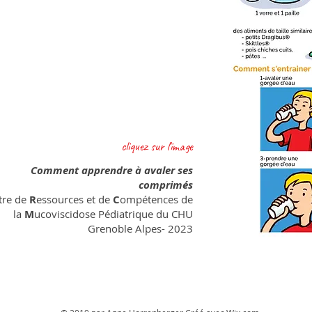
cliquez sur l'image
Comment apprendre à avaler ses
comprimés
tre de
R
essources et de
C
ompétences de
la
M
ucoviscidose Pédiatrique du CHU
Grenoble Alpes- 2023