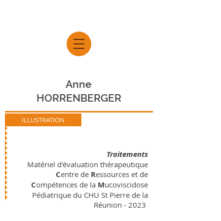
Anne
HORRENBERGER
ILLUSTRATION
Traitements
Matériel d'évaluation thérapeutique
C
entre de
R
essources et de
C
ompétences de la
M
ucoviscidose
Pédiatrique du CHU St Pierre de la
Réunion - 2023