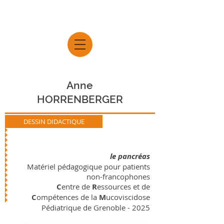
Anne
HORRENBERGER
DESSIN DIDACTIQUE
le pancréas
Matériel pédagogique pour patients
non-francophones
C
entre de
R
essources et de
C
ompétences de la
M
ucoviscidose
Pédiatrique de Grenoble - 2025